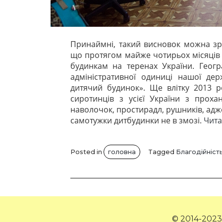
Принаймні, такий висновок можна зро
що протягом майже чотирьох місяців 
будинкам на теренах України. Геогр
адміністративної одиниці нашої д
дитячий будинок». Ще влітку 2013 р
сиротинців з усієї України з прох
наволочок, простирадл, рушників, адж
самотужки дитбудинки не в змозі.
Чита
Posted in
головна
Tagged
Благодійніст
© 2014-2023