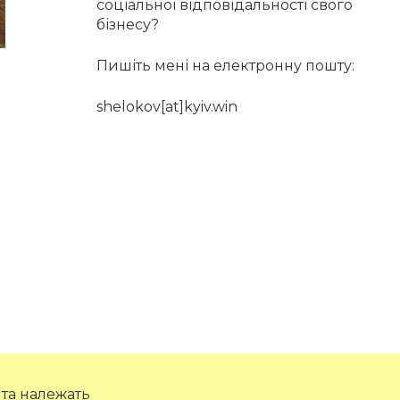
соціальної відповідальності свого
бізнесу?
Пишіть мені на електронну пошту:
shelokov[at]kyiv.win
 та належать