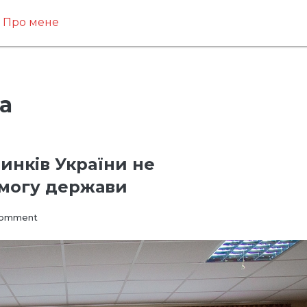
Про мене
а
инків України не
омогу держави
on
Comment
Більшість
дитячих
будинків
України
не
розраховують
на