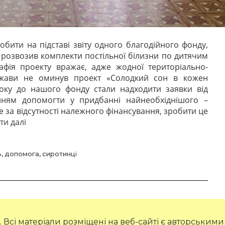
бити на підставі звіту одного благодійного фонду,
розвозив комплекти постільної білизни по дитячим
афія проекту вражає, адже жодної територіально-
ержави не оминув проект «Солодкий сон в кожен
оку до нашого фонду стали надходити заявки від
анням допомогти у придбанні найнеобхіднішого –
е за відсутності належного фінансування, зробити це
“Більшість
ти далі
дитячих
будинків
України
ь
,
допомога
,
сиротинці
не
розраховують
на
допомогу
держави”
. Всі матеріали розміщені на веб-сайті є авторськими