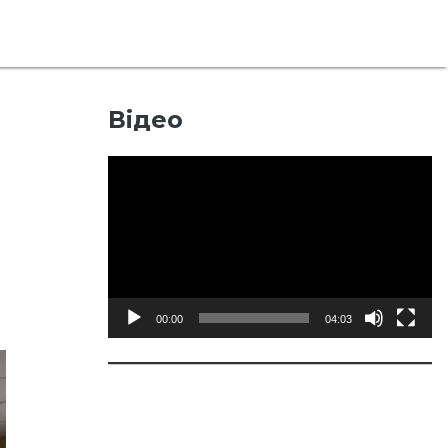
Відео
Відеопрогравач
00:00
04:03