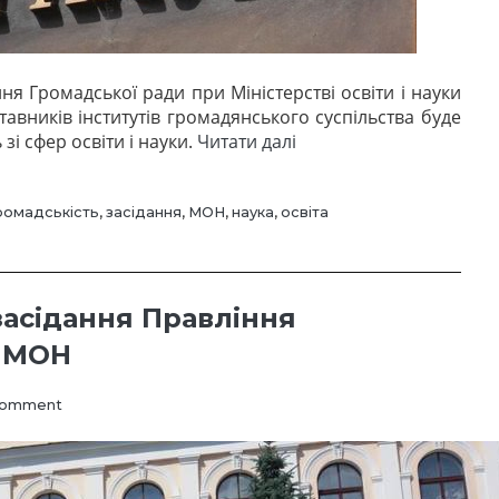
ння Громадської ради при Міністерстві освіти і науки
тавників інститутів громадянського суспільства буде
“18
і сфер освіти і науки.
Читати далі
лютого
–
засідання
ромадськість
,
засідання
,
МОН
,
наука
,
освіта
Громради
при
МОН”
засідання Правління
и МОН
on
Comment
Сьогодні
відбудеться
засідання
Правління
Громадської