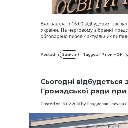
Вже завтра о 16:00 відбудеться засіда
України. На черговому зібранні предс
обговорено перелік актуальних питань з
Posted in
Записи
Tagged
ГР при МОН
,
Г
Сьогодні відбудеться 
Громадської ради пр
Posted on
16.02.2016
by
Владислав
Leave a 