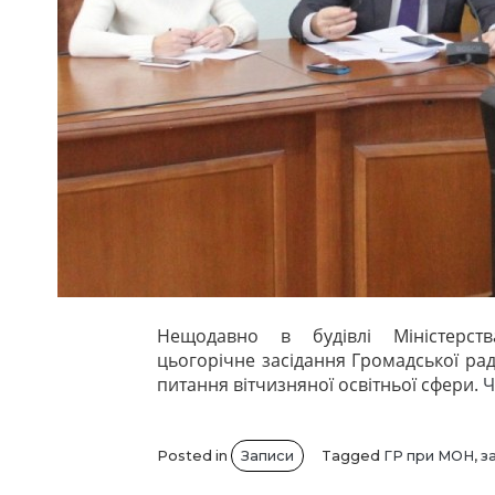
Нещодавно в будівлі Міністерст
цьогорічне засідання Громадської ра
питання вітчизняної освітньої сфери.
Ч
Posted in
Записи
Tagged
ГР при МОН
,
з