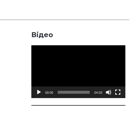
Відео
Відеопрогравач
00:00
04:03