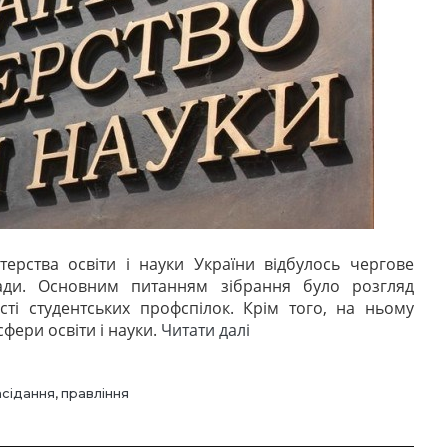
терства освіти і науки України відбулось чергове
ради. Основним питанням зібрання було розгляд
і студентських профспілок. Крім того, на ньому
“Підсумки
фери освіти і науки.
Читати далі
засідання
Правління
ГР
асідання
,
правління
при
МОН”