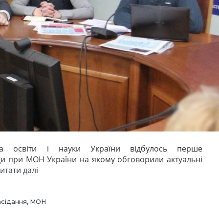
ва освіти і науки України відбулось перше
ди при МОН України на якому обговорили актуальні
“Засідання
итати далі
Громради
при
МОН”
асідання
,
МОН