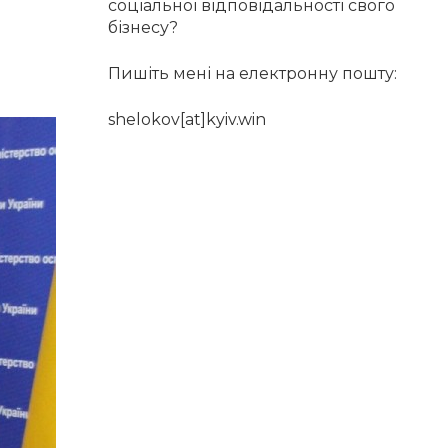
соціальної відповідальності свого
бізнесу?
Пишіть мені на електронну пошту:
shelokov[at]kyiv.win