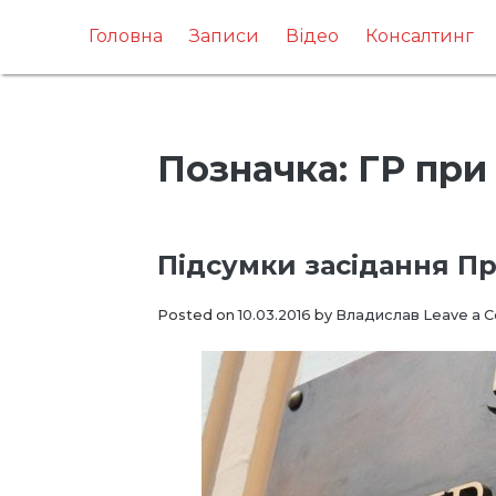
Skip
to
Головна
Записи
Відео
Консалтинг
content
Позначка:
ГР пр
Підсумки засідання П
Posted on
10.03.2016
by
Владислав
Leave a 