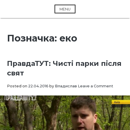
Skip
to
MENU
content
Позначка:
еко
ПравдаТУТ: Чисті парки після
свят
on
Posted on
22.04.2016
by
Владислав
Leave a Comment
ПравдаТ
Чисті
парки
після
свят