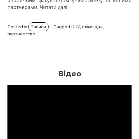
Історичним факультетом університету та іншими
“Підсумки
партнерами.
Читати далі
двох
Всеукраїнських
олімпіад
Posted in
Записи
Tagged
КНУ
,
олімпіада
,
з
партнерство
історії”
Відео
Відеопрогравач