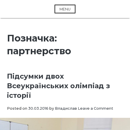
Skip
to
MENU
content
Позначка:
партнерство
Підсумки двох
Всеукраїнських олімпіад з
історії
on
Posted on
30.03.2016
by
Владислав
Leave a Comment
Підсумк
двох
Всеукра
олімпіад