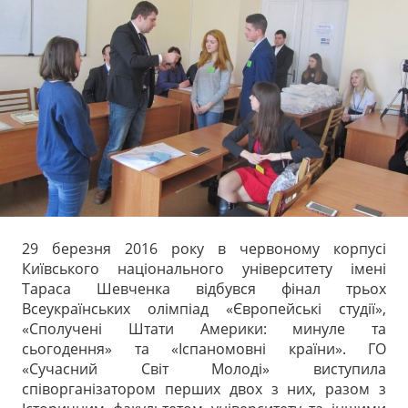
з
історії
29 березня 2016 року в червоному корпусі
Київського національного університету імені
Тараса Шевченка відбувся фінал трьох
Всеукраїнських олімпіад «Європейські студії»,
«Сполучені Штати Америки: минуле та
сьогодення» та «Іспаномовні країни». ГО
«Сучасний Світ Молоді» виступила
співорганізатором перших двох з них, разом з