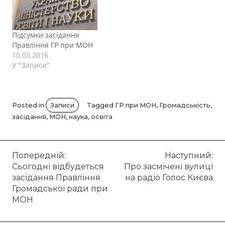
Підсумки засідання
Правління ГР при МОН
10.03.2016
У "Записи"
Posted in
Записи
Tagged
ГР при МОН
,
Громадськість
,
засідання
,
МОН
,
наука
,
освіта
Навігація
Попередній:
Наступний:
Сьогодні відбудеться
Про засмічені вулиці
записів
засідання Правління
на радіо Голос Києва
Громадської ради при
МОН