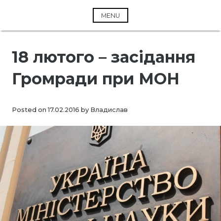
Skip
to
MENU
content
18 лютого – засідання
Громради при МОН
Posted on
17.02.2016
by
Владислав