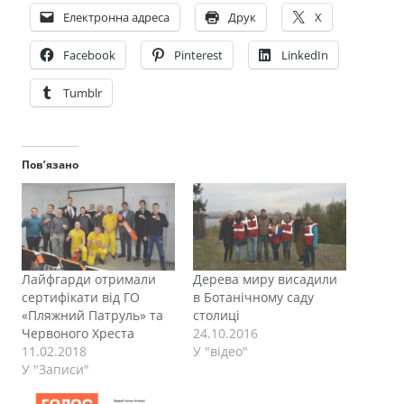
Електронна адреса
Друк
X
Facebook
Pinterest
LinkedIn
Tumblr
Пов’язано
Лайфгарди отримали
Дерева миру висадили
сертифікати від ГО
в Ботанічному саду
«Пляжний Патруль» та
столиці
Червоного Хреста
24.10.2016
11.02.2018
У "відео"
У "Записи"