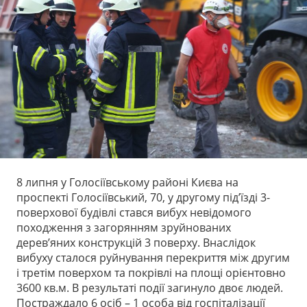
8 липня у Голосіївському районі Києва на
проспекті Голосіївський, 70, у другому під’їзді 3-
поверхової будівлі стався вибух невідомого
походження з загорянням зруйнованих
дерев’яних конструкцій 3 поверху. Внаслідок
вибуху сталося руйнування перекриття між другим
і третім поверхом та покрівлі на площі орієнтовно
3600 кв.м. В результаті події загинуло двоє людей.
Постраждало 6 осіб – 1 особа від госпіталізації