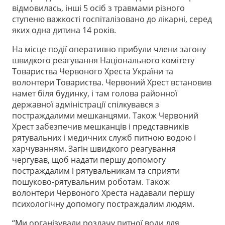
відмовилась, інші 5 осіб з травмами різного
ступеню важкості госпіталізовано до лікарні, серед
яких одна дитина 14 років.
На місце події оперативно прибули члени загону
швидкого реагування Національного комітету
Товариства Червоного Хреста України та
волонтери Товариства. Червоний Хрест встановив
намет біля будинку, і там голова районної
державної адміністрації спілкувався з
постраждалими мешканцями. Також Червоний
Хрест забезпечив мешканців і представників
рятувальних і медичних служб питною водою і
харчуванням. Загін швидкого реагування
чергував, щоб надати першу допомогу
постраждалим і рятувальникам та сприяти
пошуково-рятувальним роботам. Також
волонтери Червоного Хреста надавали першу
психологічну допомогу постраждалим людям.
“Ми організували роздачу питної води для