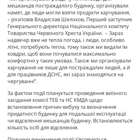
мешканців постраждалого будинку, організували
намет, де люди могли взяти продукти харчування,
– розповів Владислав Шелоков, Перший заступник
Генерального директора Національного комітету
Товариства Червоного Хреста України. – Зараз
надвечір вже не тепла погода, і люди, особливо
літні, потребують тепла, тому також ми видали їм
ковдри, щоб вони почувалися максимально
комфортно у таких умовах. Також ми організували
харчування не лише для постраждалих людей, а й
для працівників ДСНС, які зараз знаходяться на
чергуванні”.
За фактом події планується проведення виїзного
засідання комісії ТЕБ та НС КМДА щодо
встановлення причин вибуху та визначення
придатності будинку для подальшої експлуатації
чи відселення мешканців будинку. Встановлюється
кількість осіб для відселення.
Причини виникнення події з’ясовуються,