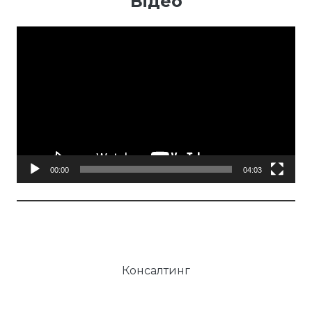
Відео
Відеопрогравач
00:00
04:03
Консалтинг