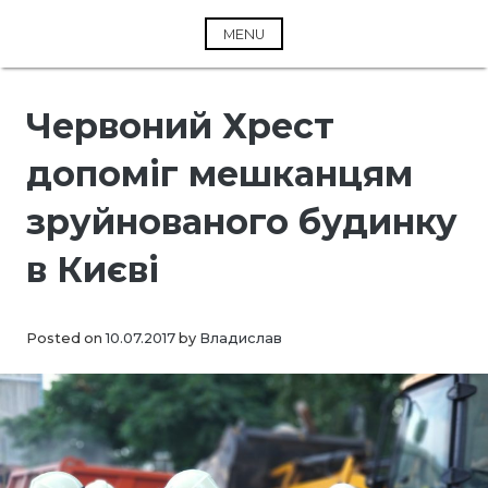
Skip
to
MENU
content
Червоний Хрест
допоміг мешканцям
зруйнованого будинку
в Києві
Posted on
10.07.2017
by
Владислав