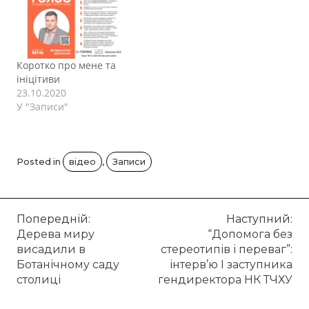
Коротко про мене та
ініцітиви
23.10.2020
У "Записи"
Posted in
відео
,
Записи
Навігація
Попередній:
Наступний:
Дерева миру
“Допомога без
записів
висадили в
стереотипів і переваг”:
Ботанічному саду
інтерв’ю I заступника
столиці
гендиректора НК ТЧХУ