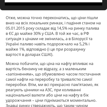
Отже, можна точно переконатись, що ціни пішли
вниз на всіх локальних ринках, і падіння станом на
05.01.2015 року складає від 14,5% на ринку палива
в ЄС до майже 30% у США. В той же час, в РФ
ситуація з цінами не змінилась, а в Білорусії та
Україні паливо навіть подорожчало на 5,2% і
майже 1%, відповідно (і це при розрахунку
вартості в доларах США!).
Можна побачити, що ціна на нафту впливає на
вартість бензину не відразу, а з маленьким
«запізненням», що обумовлено часом постачання
самої нафти на переробку та тривалістю самої
переробки. Втім, ми всі прекрасно пам’ятаємо, як
реагують цінники на АЗС, при коливанні
національної валюти або ціни на нафту в бік
удорожчання – ціни піднімаються моментально.
Знавці ринку стверджують, що таким чином