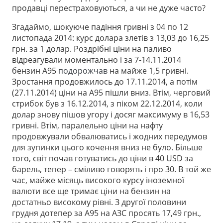
продавці перестраховуються, а чи не дуже часто?
Згадаймо, шокуюче падіння гривні з 04 по 12
листопада 2014: курс долара злетів з 13,03 до 16,25
грн. за 1 долар. Роздрібні ціни на паливо
відреагували моментально і за 7-14.11.2014
бензин А95
подорожчав
на майже 1,5 гривні.
Зростання продовжилось до 17.11.2014, а потім
(27.11.2014) ціни на А95 пішли вниз. Втім, черговий
стрибок був з 16.12.2014, з піком 22.12.2014, коли
долар знову пішов угору і досяг максимуму в 16,53
гривні. Втім, паралельно ціни на нафту
продовжували обвалюватись і жодних передумов
для зупинки цього кочення вниз не було. Більше
того, світ почав готуватись до ціни в 40 USD за
барель, тепер – сміливо говорять і про 30. В той же
час, майже місяць високого курсу іноземної
валюти все ще тримає ціни на бензин на
достатньо високому рівні. З другої половини
грудня дотепер за А95 на АЗС просять 17,49 грн.,