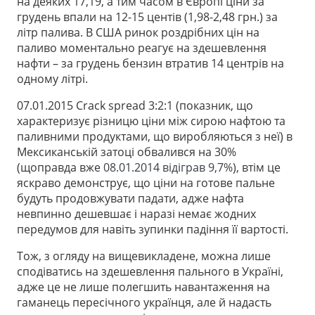
на деяких 17,19, а тим часом в Європі ціни за
грудень впали на 12-15 центів (1,98-2,48 грн.) за
літр палива. В США ринок роздрібних цін на
паливо моментально реагує на здешевлення
нафти – за грудень бензин втратив 14 центрів на
одному літрі.
07.01.2015 Crack spread 3:2:1 (показник, що
характеризує різницю ціни між сирою нафтою та
паливними продуктами, що виробляються з неї) в
Мексиканській затоці обвалився на 30%
(щоправда вже
08.01.2014 відіграв 9,7%
), втім це
яскраво демонструє, що ціни на готове пальне
будуть продовжувати падати, адже нафта
невпинно дешевшає і наразі немає жодних
передумов для навіть зупинки падіння її вартості.
Тож, з огляду на вищевикладене, можна лише
сподіватись на здешевлення пального в Україні,
адже це не лише полегшить навантаження на
гаманець пересічного українця, але й надасть