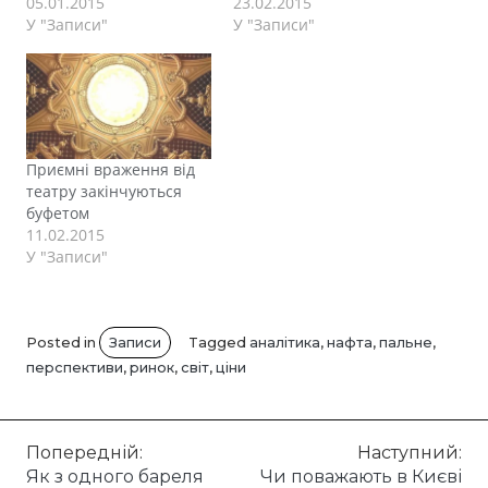
05.01.2015
23.02.2015
У "Записи"
У "Записи"
Приємні враження від
театру закінчуються
буфетом
11.02.2015
У "Записи"
Posted in
Записи
Tagged
аналітика
,
нафта
,
пальне
,
перспективи
,
ринок
,
світ
,
ціни
Навігація
Попередній:
Наступний:
Як з одного бареля
Чи поважають в Києві