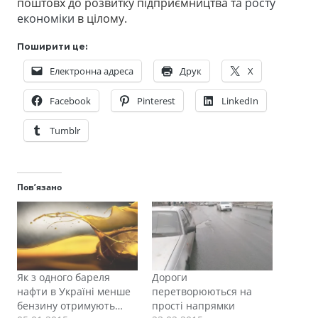
поштовх до розвитку підприємництва та
росту
економіки
в цілому.
Поширити це:
Електронна адреса
Друк
X
Facebook
Pinterest
LinkedIn
Tumblr
Пов’язано
Як з одного бареля
Дороги
нафти в Україні менше
перетворюються на
бензину отримують…
прості напрямки