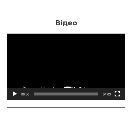
Відео
Відеопрогравач
00:00
04:03