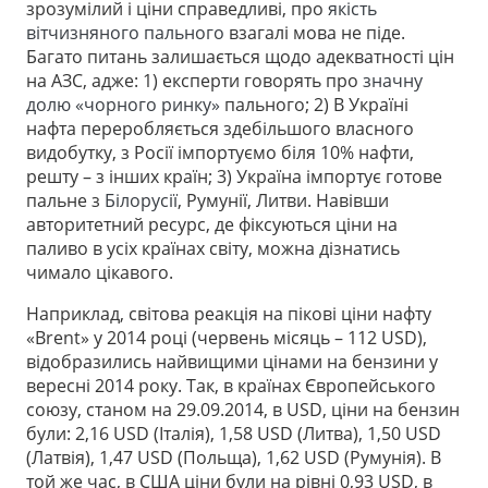
зрозумілий і ціни справедливі, про
якість
вітчизняного пального
взагалі мова не піде.
Багато питань залишається щодо адекватності цін
на АЗС, адже: 1) експерти говорять про
значну
долю «чорного ринку»
пального; 2) В Україні
нафта переробляється здебільшого власного
видобутку, з Росії імпортуємо біля 10% нафти,
решту – з інших країн; 3) Україна імпортує готове
пальне з
Білорусії
, Румунії, Литви. Навівши
авторитетний ресурс, де фіксуються ціни на
паливо в усіх країнах світу, можна дізнатись
чимало цікавого.
Наприклад, світова реакція на пікові ціни нафту
«Brent» у 2014 році (червень місяць – 112 USD),
відобразились найвищими цінами на бензини у
вересні 2014 року. Так, в країнах Європейського
союзу, станом на 29.09.2014, в USD, ціни на бензин
були: 2,16 USD (Італія), 1,58 USD (Литва), 1,50 USD
(Латвія), 1,47 USD (Польща), 1,62 USD (Румунія). В
той же час, в США ціни були на рівні 0,93 USD, в