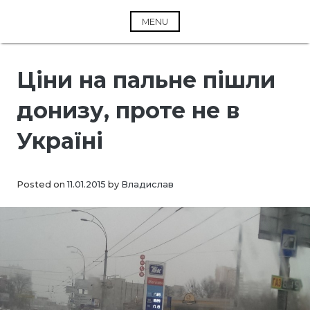
Skip
to
MENU
content
Ціни на пальне пішли
донизу, проте не в
Україні
Posted on
11.01.2015
by
Владислав