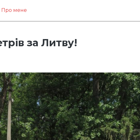
Про мене
трів за Литву!