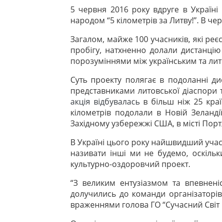
5 червня 2016 року вдруге в Україні
народом “5 кілометрів за Литву!”. В че
Загалом, майже 100 учасників, які реє
пробігу, натхненно долали дистанцію
порозуміннями між українським та ли
Суть проекту полягає в подоланні дис
представниками литовської діаспори т
акція відбувалась
в більш ніж 25 краї
кілометрів подолали в Новій Зеланді
Західному узбережжі США, в місті Порт
В Україні цього року найшвидший учас
називати інші ми не будемо, оскільк
культурно-оздоровчий проект.
“З великим ентузіазмом та впевнені
долучились до команди організаторів 
враженнями голова ГО “Сучасний Світ