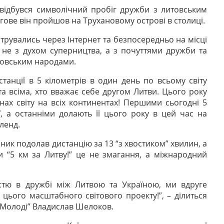
 відбувся символічний пробіг дружби з литовським
ргове він пройшов на Трухановому острові в столиці.
струвались через Інтернет та безпосередньо на місці
 не з духом суперництва, а з почуттями дружби та
товським народами.
танції в 5 кілометрів в один день по всьому світу
а всіма, хто вважає себе другом Литви. Цього року
нах світу на всіх континентах! Першими сьогодні 5
ї, а останніми долають її цього року в цей час на
ленд.
ник подолав дистанцію за 13 “з хвостиком” хвилин, а
и “5 км за Литву!” це не змагання, а міжнародний
стю в дружбі між Литвою та Україною, ми вдруге
цього масштабного світового проекту!”, – ділиться
 Молоді” Владислав Шелоков.