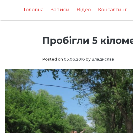
Skip
to
Головна
Записи
Відео
Консалтинг
content
Пробігли 5 кіломе
Posted on
05.06.2016
by
Владислав