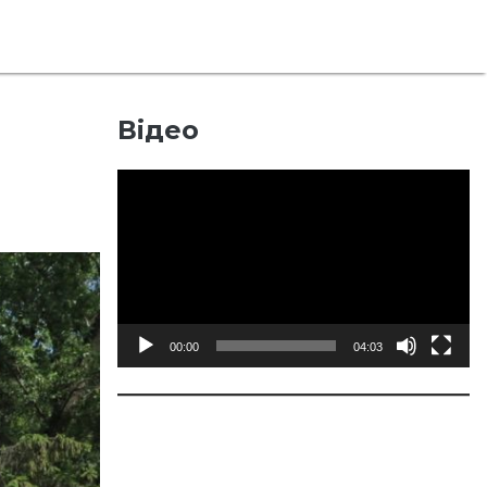
Відео
Відеопрогравач
00:00
04:03