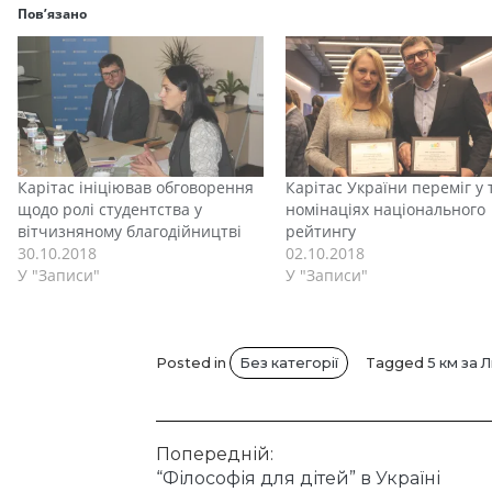
Пов’язано
Карітас ініціював обговорення
Карітас України переміг у 
щодо ролі студентства у
номінаціях національного
вітчизняному благодійництві
рейтингу
30.10.2018
02.10.2018
У "Записи"
У "Записи"
Posted in
Без категорії
Tagged
5 км за Л
Навігація
Попередній:
“Філософія для дітей” в Україні