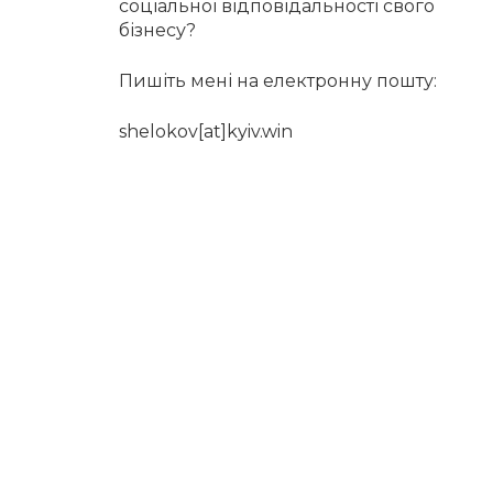
соціальної відповідальності свого
бізнесу?
Пишіть мені на електронну пошту:
shelokov[at]kyiv.win