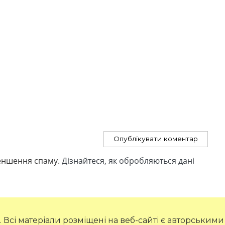
меншення спаму.
Дізнайтеся, як обробляються дані
. Всі матеріали розміщені на веб-сайті є авторськими