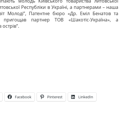
упають молодь Київського товариства литовської
итовської Республіки в Україні, а партнерами – наша
віт Молоді”, Патентне бюро «Др. Еміл Бенатов та
 пригощав партнер ТОВ «Шакотіс-Україна», а
 острів”.
Facebook
Pinterest
LinkedIn